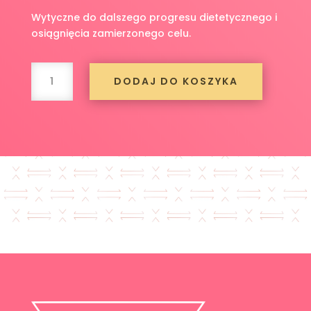
Wytyczne do dalszego progresu dietetycznego i
osiągnięcia zamierzonego celu.
ilość
DODAJ DO KOSZYKA
Wizyta
kontrolna