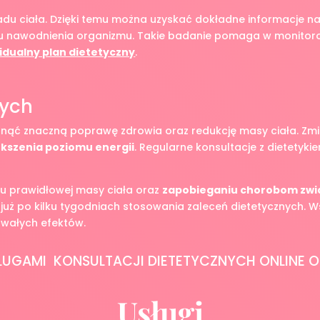
adu ciała. Dzięki temu można uzyskać dokładne informacje n
mu nawodnienia organizmu. Takie badanie pomaga w monitoro
idualny plan dietetyczny
.
nych
gnąć znaczną poprawę zdrowia oraz redukcję masy ciała. Z
ększenia poziomu energii
. Regularne konsultacje z dietetyk
u prawidłowej masy ciała oraz
zapobieganiu chorobom zwi
uż po kilku tygodniach stosowania zaleceń dietetycznych. Ws
rwałych efektów.
ŁUGAMI KONSULTACJI DIETETYCZNYCH ONLINE 
Usługi