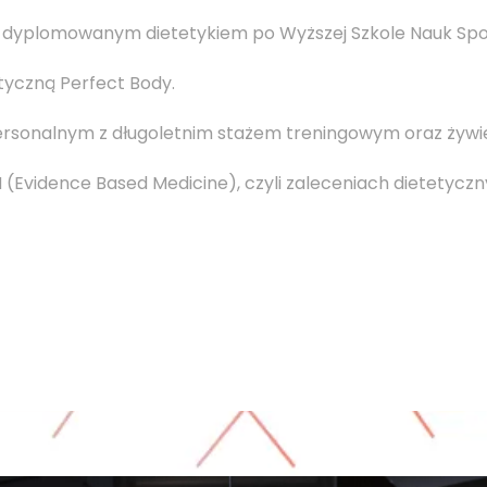
 dyplomowanym dietetykiem po Wyższej Szkole Nauk Społ
tyczną Perfect Body.
rsonalnym z długoletnim stażem treningowym oraz żyw
 (Evidence Based Medicine), czyli zaleceniach dietetyc