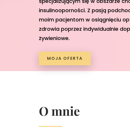
specjalizującym się w obszarze ch
insulinooporności. Z pasją podch
moim pacjentom w osiągnięciu o
zdrowia poprzez indywidualnie d
żywieniowe.
MOJA OFERTA
O mnie