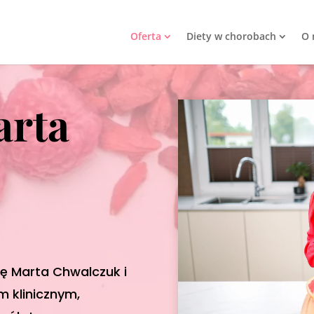
Oferta
Diety w chorobach
O 
rta
ię Marta Chwalczuk i
 klinicznym,