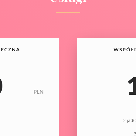
IĘCZNA
WSPÓŁP
0
PLN
2 jadł
3