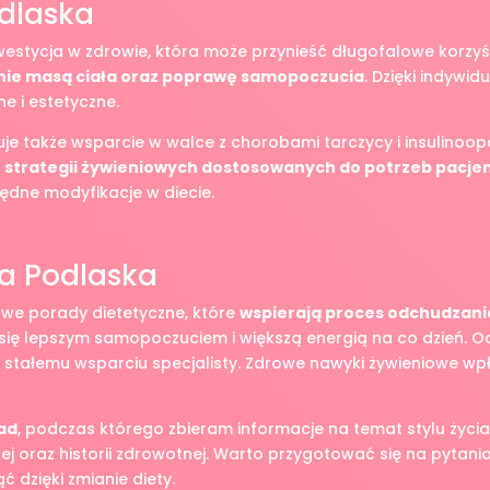
odlaska
westycja w zdrowie, która może przynieść długofalowe korzyś
nie masą ciała oraz poprawę samopoczucia
. Dzięki indyw
 i estetyczne.
je także wsparcie w walce z chorobami tarczycy i insulinoopo
e
strategii żywieniowych dostosowanych do potrzeb pacje
dne modyfikacje w diecie.
ła Podlaska
owe porady dietetyczne, które
wspierają proces odchudzani
ę lepszym samopoczuciem i większą energią na co dzień. Odch
stałemu wsparciu specjalisty. Zdrowe nawyki żywieniowe wp
ad
, podczas którego zbieram informacje na temat stylu życia
j oraz historii zdrowotnej. Warto przygotować się na pytania
ć dzięki zmianie diety.