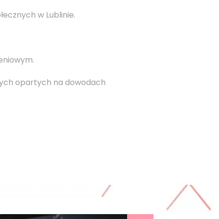
ecznych w Lublinie.
ieniowym.
znych opartych na dowodach