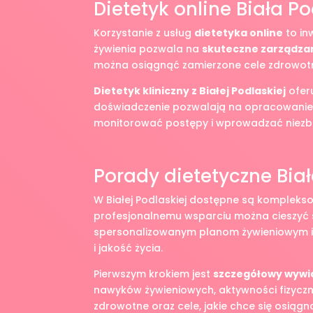
Dietetyk online Biała P
Korzystanie z usług
dietetyka online
to in
żywienia pozwala na
skuteczne zarządza
można osiągnąć zamierzone cele zdrowotne
Dietetyk kliniczny z Białej Podlaskiej
oferu
doświadczenie pozwalają na opracowani
monitorować postępy i wprowadzać niezbę
Porady dietetyczne Bia
W Białej Podlaskiej dostępne są kompleks
profesjonalnemu wsparciu można cieszyć si
spersonalizowanym planom żywieniowym i 
i jakość życia.
Pierwszym krokiem jest
szczegółowy wywi
nawyków żywieniowych, aktywności fizyczne
zdrowotne oraz cele, jakie chce się osiągną