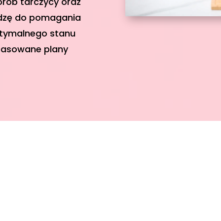
orób tarczycy oraz
odzę do pomagania
ptymalnego stanu
opasowane plany