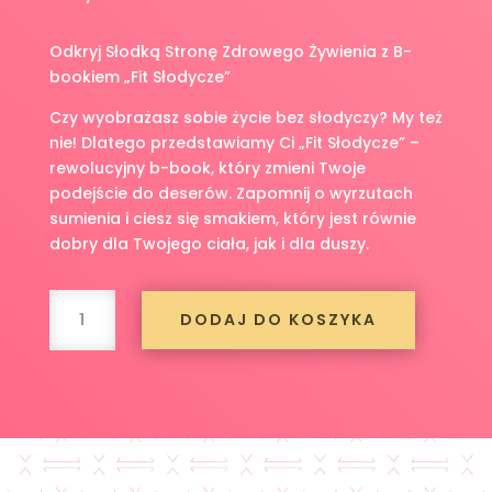
Odkryj Słodką Stronę Zdrowego Żywienia z B-
bookiem „Fit Słodycze”
Czy wyobrażasz sobie życie bez słodyczy? My też
nie! Dlatego przedstawiamy Ci „Fit Słodycze” –
rewolucyjny b-book, który zmieni Twoje
podejście do deserów. Zapomnij o wyrzutach
sumienia i ciesz się smakiem, który jest równie
dobry dla Twojego ciała, jak i dla duszy.
ilość
DODAJ DO KOSZYKA
E-
book
fit
słodycze
bez
cukru