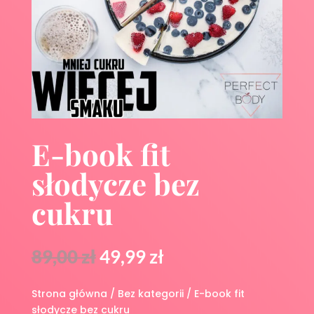
E-book fit
słodycze bez
cukru
Pierwotna
Aktualna
89,00
zł
49,99
zł
cena
cena
wynosiła:
wynosi:
Strona główna
/
Bez kategorii
/ E-book fit
89,00 zł.
49,99 zł.
słodycze bez cukru