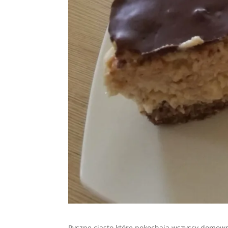
Pyszne ciasto które pokochają wszyscy domow