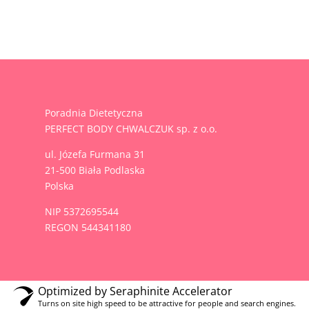
Poradnia Dietetyczna
PERFECT BODY CHWALCZUK sp. z o.o.
ul.
Józefa Furmana 31
21-500 Biała Podlaska
Polska
NIP 5372695544
REGON 544341180
kość korzystania z naszej witryny.
Optimized by Seraphinite Accelerator
Ustaw
asteczek używamy, lub wyłączyć je w ustawieniach.
Turns on site high speed to be attractive for people and search engines.