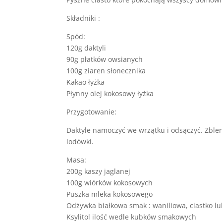
Składniki :
Spód:
120g daktyli
90g płatków owsianych
100g ziaren słonecznika
Kakao łyżka
Płynny olej kokosowy łyżka
Przygotowanie:
Daktyle namoczyć we wrzątku i odsączyć. Zblen
lodówki.
Masa:
200g kaszy jaglanej
100g wiórków kokosowych
Puszka mleka kokosowego
Odżywka białkowa smak : waniliowa, ciastko lub
Ksylitol ilość wedle kubków smakowych