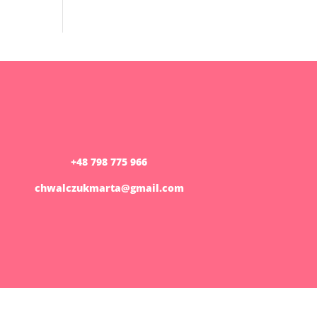
+48 798 775 966
chwalczukmarta@gmail.com
ienia
Akceptuj
Odrzuć